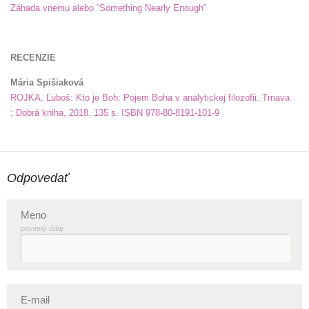
Záhada vnemu alebo “Something Nearly Enough”
RECENZIE
Mária Spišiaková
ROJKA, Ľuboš: Kto je Boh: Pojem Boha v analytickej filozofii. Trnava
: Dobrá kniha, 2018. 135 s. ISBN 978-80-8191-101-9
Odpovedať
Meno
povinný údaj
E-mail