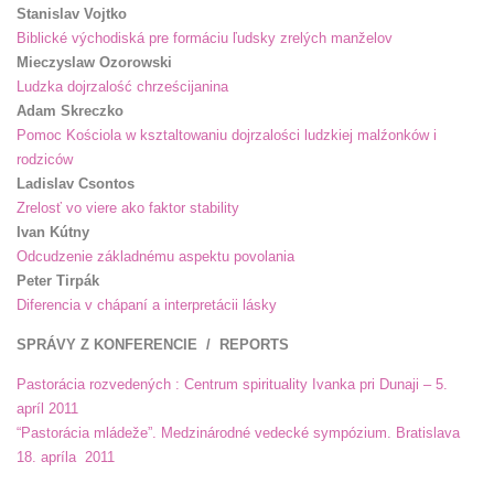
Stanislav Vojtko
Biblické východiská pre formáciu ľudsky zrelých manželov
Mieczyslaw Ozorowski
Ludzka dojrzalość chrześcijanina
Adam Skreczko
Pomoc Kościola w ksztaltowaniu dojrzalości ludzkiej malźonków i
rodziców
Ladislav Csontos
Zrelosť vo viere ako faktor stability
Ivan Kútny
Odcudzenie základnému aspektu povolania
Peter Tirpák
Diferencia v chápaní a interpretácii lásky
SPRÁVY Z KONFERENCIE / REPORTS
Pastorácia rozvedených : Centrum spirituality Ivanka pri Dunaji – 5.
apríl 2011
“Pastorácia mládeže”. Medzinárodné vedecké sympózium. Bratislava
18. apríla 2011