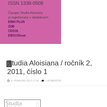
ISSN 1338-0508
Časopis Studia Aloisiana
je registrovaný v databázach:
ERIH PLUS
ZDB
CEEOL
EBSCOhost
Studia Aloisiana / ročník 2,
2011, číslo 1
Studia
Aloisiana
/
9. FEBRUÁR 2013 17:04
1 KOMENTÁR
ročník
2,
2011,
číslo
1