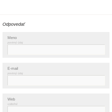
Odpovedať
Meno
povinný údaj
E-mail
povinný údaj
Web
voliteľné